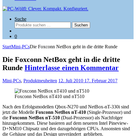
Suche
Suchen
Suchen
nach:
0
Start
Mini-PCs
Die Foxconn NetBox geht in die dritte Runde
Die Foxconn NetBox geht in die dritte
Runde
Hinterlasse einen Kommentar
Mini-PCs
,
Produktneuheiten
12. Juli 2010
17. Februar 2017
Foxconn NetBox nT410 und nT510
Nach den Erfolgsmodellen Qbox-N270 und NetBox-nT-330i sind
jetzt die Modelle
Foxconn NetBox nT-410
(Single-Prozessor) und
die
Foxconn NetBox nT-510
(Dual-Prozessor) als Nachfolger
hinzugekommen. Diese basieren auf dem neueren Intel Pineview-
D+NM10 Chipsatz und den dazugehörigen CPUs. Ansonsten sind
die Gehäuse und das Design unverändert geblieben.