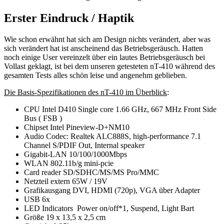
Erster Eindruck / Haptik
Wie schon erwähnt hat sich am Design nichts verändert, aber was
sich verändert hat ist anscheinend das Betriebsgeräusch. Hatten
noch einige User vereinzelt über ein lautes Betriebsgeräusch bei
Vollast geklagt, ist bei dem unseren getesteten nT-410 während des
gesamten Tests alles schön leise und angenehm geblieben.
Die Basis-Spezifikationen des nT-410 im Überblick
:
CPU Intel D410 Single core 1.66 GHz, 667 MHz Front Side
Bus ( FSB )
Chipset Intel Pineview-D+NM10
Audio Codec: Realtek ALC888S, high-performance 7.1
Channel S/PDIF Out, Internal speaker
Gigabit-LAN 10/100/1000Mbps
WLAN 802.11b/g mini-pcie
Card reader SD/SDHC/MS/MS Pro/MMC
Netzteil extern 65W / 19V
Grafikausgang DVI, HDMI (720p), VGA über Adapter
USB 6x
LED Indicators Power on/off*1, Suspend, Light Bart
Größe 19 x 13,5 x 2,5 cm