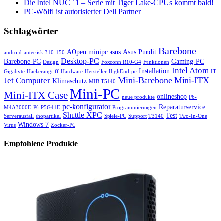
Die Intel NUC 11 – Serie mit Tiger Lake-CPUs kommt bald!
PC-Wölfl ist autorisierter Dell Partner
Schlagwörter
Barebone
AOpen minipc
asus
Asus Pundit
android
antec isk 310-150
Desktop-PC
Barebone-PC
Gaming-PC
Design
Foxconn R10-G4
Funktionen
Intel Atom
Installation
Gigabyte
Hackerangriff
Hardware
Hersteller
HighEnd-pc
IT
Mini-Barebone
Mini-ITX
Jet Computer
Klimaschutz
MIB T5140
Mini-PC
Mini-ITX Case
onlineshop
neue produkte
P6-
pc-konfigurator
Reparaturservice
M4A3000E
P6-P5G41E
Programmierungen
Shuttle XPC
Test
Serverausfall
shopartikel
Spiele-PC
Support
T3140
Two-In-One
Windows 7
Virus
Zocker-PC
Empfohlene Produkte