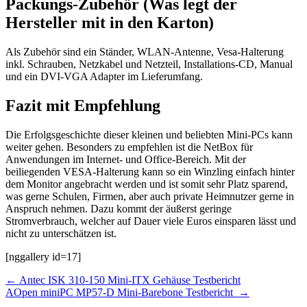
Packungs-Zubehör (Was legt der
Hersteller mit in den Karton)
Als Zubehör sind ein Ständer, WLAN-Antenne, Vesa-Halterung
inkl. Schrauben, Netzkabel und Netzteil, Installations-CD, Manual
und ein DVI-VGA Adapter im Lieferumfang.
Fazit mit Empfehlung
Die Erfolgsgeschichte dieser kleinen und beliebten Mini-PCs kann
weiter gehen. Besonders zu empfehlen ist die NetBox für
Anwendungen im Internet- und Office-Bereich. Mit der
beiliegenden VESA-Halterung kann so ein Winzling einfach hinter
dem Monitor angebracht werden und ist somit sehr Platz sparend,
was gerne Schulen, Firmen, aber auch private Heimnutzer gerne in
Anspruch nehmen. Dazu kommt der äußerst geringe
Stromverbrauch, welcher auf Dauer viele Euros einsparen lässt und
nicht zu unterschätzen ist.
[nggallery id=17]
Beitragsnavigation
←
Antec ISK 310-150 Mini-ITX Gehäuse Testbericht
AOpen miniPC MP57-D Mini-Barebone Testbericht
→