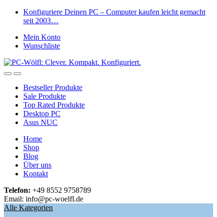
Skip
Skip
Konfiguriere Deinen PC – Computer kaufen leicht gemacht
to
to
seit 2003…
navigation
content
Mein Konto
Wunschliste
Open
Close
Bestseller Produkte
Sale Produkte
Top Rated Produkte
Desktop PC
Asus NUC
Home
Shop
Blog
Über uns
Kontakt
Telefon:
+49 8552 9758789
Email: info@pc-woelfl.de
Alle Kategorien