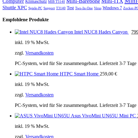
Mini
Mini-Barebone
Mini-ITX
Computer
Klimaschutz
MIB T5140
Shuttle XPC
Test
Windows 7
Spiele-PC
Support
T3140
Two-In-One
Virus
Zocker-P
Empfohlene Produkte
Intel NUC8 Hades Canyon
79
inkl. 19 % MwSt.
zzgl.
Versandkosten
PC-System, wird für Sie zusammengebaut. Lieferzeit 3-7 Tage
HTPC Smart Home
259,00
€
inkl. 19 % MwSt.
zzgl.
Versandkosten
PC-System, wird für Sie zusammengebaut. Lieferzeit 3-7 Tage
Asus VivoMini UN65U Mini PC
inkl. 19 % MwSt.
zzgl.
Versandkosten