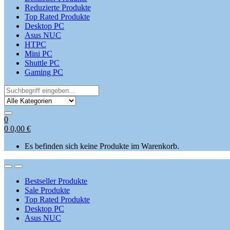
Reduzierte Produkte
Top Rated Produkte
Desktop PC
Asus NUC
HTPC
Mini PC
Shuttle PC
Gaming PC
Search
for:
0
0
0,00
€
Es befinden sich keine Produkte im Warenkorb.
Open
Close
Bestseller Produkte
Sale Produkte
Top Rated Produkte
Desktop PC
Asus NUC