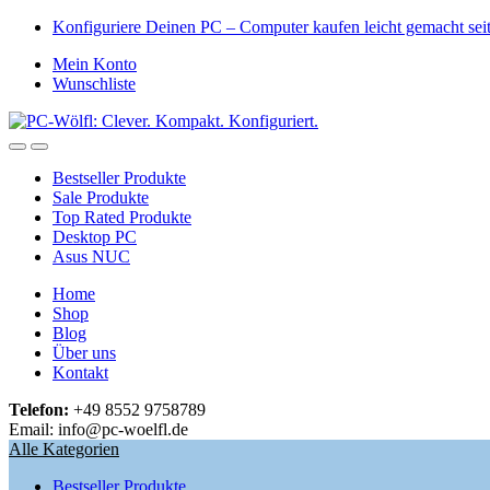
Skip
Skip
Konfiguriere Deinen PC – Computer kaufen leicht gemacht se
to
to
Mein Konto
navigation
content
Wunschliste
Open
Close
Bestseller Produkte
Sale Produkte
Top Rated Produkte
Desktop PC
Asus NUC
Home
Shop
Blog
Über uns
Kontakt
Telefon:
+49 8552 9758789
Email: info@pc-woelfl.de
Alle Kategorien
Bestseller Produkte