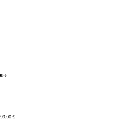
00
€
399,00
€