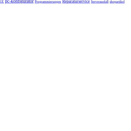
pc-konfigurator
Reparaturservice
41E
Programmierungen
Serverausfall
shopartikel