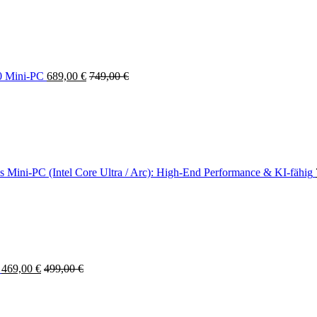
0 Mini-PC
689,00
€
749,00
€
ini-PC (Intel Core Ultra / Arc): High-End Performance & KI-fähig
469,00
€
499,00
€