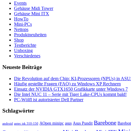
Events
Gehäuse Midi Tower
Gehäuse Mini ITX
HowTo
Mini-PCs
Nettops
Produktneuheiten
Shop
Testberichte
Unboxing
Verschiedenes
Neueste Beiträge
Die Revolution auf dem Chip: KI-Prozessoren (NPUs) in ASUS
Häufig gestellte Fragen (FAQ) zu Windows XP Rechnern
Einsatz der NVIDIA GTX1650 Grafikkarte unter Windows 7
Die Intel NUC 11 – Serie mit Tiger Lake-CPUs kommt bald!
PC-Wölfl ist autorisierter Dell Partner
Schlagwörter
Barebone
AOpen minipc
asus
Asus Pundit
Barebo
android
antec isk 310-150