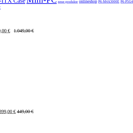
-ITX Case
onlineshop
neue produkte
P6-M4A3000E
P6-P5G
C
9,00
€
1.049,00
€
399,00
€
449,00
€