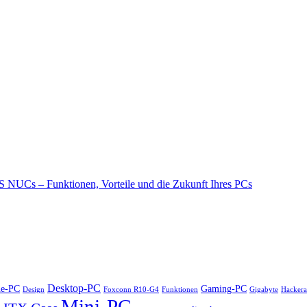
 NUCs – Funktionen, Vorteile und die Zukunft Ihres PCs
Desktop-PC
ne-PC
Gaming-PC
Design
Foxconn R10-G4
Funktionen
Gigabyte
Hackera
Mini-PC