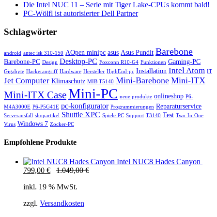
Die Intel NUC 11 – Serie mit Tiger Lake-CPUs kommt bald!
PC-Wölfl ist autorisierter Dell Partner
Schlagwörter
Barebone
AOpen minipc
asus
Asus Pundit
android
antec isk 310-150
Desktop-PC
Barebone-PC
Gaming-PC
Design
Foxconn R10-G4
Funktionen
Intel Atom
Installation
Gigabyte
Hackerangriff
Hardware
Hersteller
HighEnd-pc
IT
Mini-Barebone
Mini-ITX
Jet Computer
Klimaschutz
MIB T5140
Mini-PC
Mini-ITX Case
onlineshop
neue produkte
P6-
pc-konfigurator
Reparaturservice
M4A3000E
P6-P5G41E
Programmierungen
Shuttle XPC
Test
Serverausfall
shopartikel
Spiele-PC
Support
T3140
Two-In-One
Windows 7
Virus
Zocker-PC
Empfohlene Produkte
Intel NUC8 Hades Canyon
799,00
€
1.049,00
€
inkl. 19 % MwSt.
zzgl.
Versandkosten