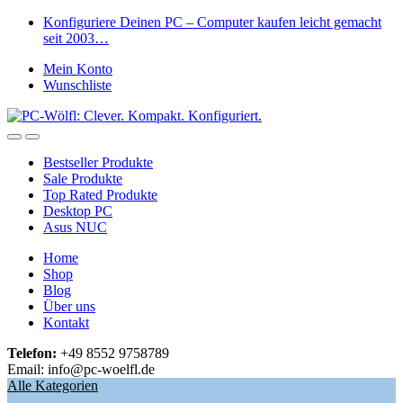
Skip
Skip
Konfiguriere Deinen PC – Computer kaufen leicht gemacht
to
to
seit 2003…
navigation
content
Mein Konto
Wunschliste
Open
Close
Bestseller Produkte
Sale Produkte
Top Rated Produkte
Desktop PC
Asus NUC
Home
Shop
Blog
Über uns
Kontakt
Telefon:
+49 8552 9758789
Email: info@pc-woelfl.de
Alle Kategorien