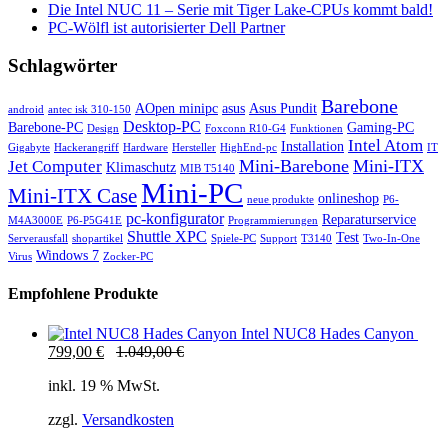
Die Intel NUC 11 – Serie mit Tiger Lake-CPUs kommt bald!
PC-Wölfl ist autorisierter Dell Partner
Schlagwörter
Barebone
AOpen minipc
asus
Asus Pundit
android
antec isk 310-150
Desktop-PC
Barebone-PC
Gaming-PC
Design
Foxconn R10-G4
Funktionen
Intel Atom
Installation
Gigabyte
Hackerangriff
Hardware
Hersteller
HighEnd-pc
IT
Mini-Barebone
Mini-ITX
Jet Computer
Klimaschutz
MIB T5140
Mini-PC
Mini-ITX Case
onlineshop
neue produkte
P6-
pc-konfigurator
Reparaturservice
M4A3000E
P6-P5G41E
Programmierungen
Shuttle XPC
Test
Serverausfall
shopartikel
Spiele-PC
Support
T3140
Two-In-One
Windows 7
Virus
Zocker-PC
Empfohlene Produkte
Intel NUC8 Hades Canyon
799,00
€
1.049,00
€
inkl. 19 % MwSt.
zzgl.
Versandkosten