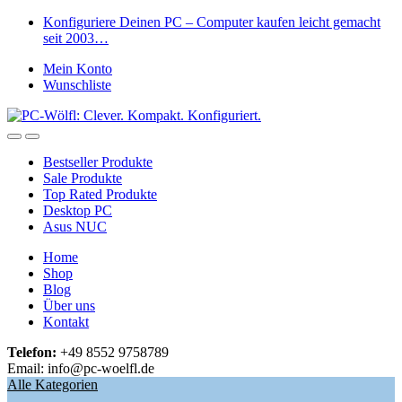
Skip
Skip
Konfiguriere Deinen PC – Computer kaufen leicht gemacht
to
to
seit 2003…
navigation
content
Mein Konto
Wunschliste
Open
Close
Bestseller Produkte
Sale Produkte
Top Rated Produkte
Desktop PC
Asus NUC
Home
Shop
Blog
Über uns
Kontakt
Telefon:
+49 8552 9758789
Email: info@pc-woelfl.de
Alle Kategorien