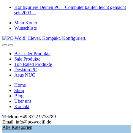
Skip
Skip
Konfiguriere Deinen PC – Computer kaufen leicht gemacht
to
to
seit 2003…
navigation
content
Mein Konto
Wunschliste
Open
Close
Bestseller Produkte
Sale Produkte
Top Rated Produkte
Desktop PC
Asus NUC
Home
Shop
Blog
Über uns
Kontakt
Telefon:
+49 8552 9758789
Email: info@pc-woelfl.de
Alle Kategorien