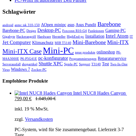
PC-Wölfl ist autorisierter Dell Partner
Schlagwörter
Barebone
AOpen minipc
asus
Asus Pundit
android
antec isk 310-150
Desktop-PC
Barebone-PC
Gaming-PC
Design
Foxconn R10-G4
Funktionen
Intel Atom
Installation
Gigabyte
Hackerangriff
Hardware
Hersteller
HighEnd-pc
IT
Mini-Barebone
Mini-ITX
Jet Computer
Klimaschutz
MIB T5140
Mini-PC
Mini-ITX Case
onlineshop
neue produkte
P6-
pc-konfigurator
Reparaturservice
M4A3000E
P6-P5G41E
Programmierungen
Shuttle XPC
Test
Serverausfall
shopartikel
Spiele-PC
Support
T3140
Two-In-One
Windows 7
Virus
Zocker-PC
Empfohlene Produkte
Intel NUC8 Hades Canyon
799,00
€
1.049,00
€
inkl. 19 % MwSt.
zzgl.
Versandkosten
PC-System, wird für Sie zusammengebaut. Lieferzeit 3-7
Tage