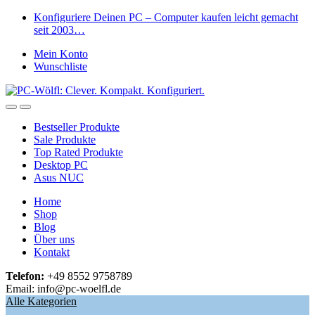
Skip
Skip
Konfiguriere Deinen PC – Computer kaufen leicht gemacht
to
to
seit 2003…
navigation
content
Mein Konto
Wunschliste
Open
Close
Bestseller Produkte
Sale Produkte
Top Rated Produkte
Desktop PC
Asus NUC
Home
Shop
Blog
Über uns
Kontakt
Telefon:
+49 8552 9758789
Email: info@pc-woelfl.de
Alle Kategorien