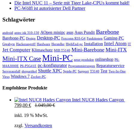
Die Intel NUC 11 – Serie mit Tiger Lake-CPUs kommt bald!
PC-Wölfl ist autorisierter Dell Partner
Schlagwörter
Barebone
AOpen minipc
asus
Asus Pundit
android
antec isk 310-150
Desktop-PC
Barebone-PC
Gaming-PC
Design
Foxconn R10-G4
Funktionen
Intel Atom
Installation
Gigabyte
Hackerangriff
Hardware
Hersteller
HighEnd-pc
IT
Mini-Barebone
Mini-ITX
Jet Computer
Klimaschutz
MIB T5140
Mini-PC
Mini-ITX Case
onlineshop
neue produkte
P6-
pc-konfigurator
Reparaturservice
M4A3000E
P6-P5G41E
Programmierungen
Shuttle XPC
Test
Serverausfall
shopartikel
Spiele-PC
Support
T3140
Two-In-One
Windows 7
Virus
Zocker-PC
Empfohlene Produkte
Intel NUC8 Hades Canyon
799,00
€
1.049,00
€
inkl. 19 % MwSt.
zzgl.
Versandkosten