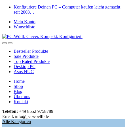
Skip
Skip
Konfiguriere Deinen PC – Computer kaufen leicht gemacht
to
to
seit 2003…
navigation
content
Mein Konto
Wunschliste
Open
Close
Bestseller Produkte
Sale Produkte
Top Rated Produkte
Desktop PC
Asus NUC
Home
Shop
Blog
Über uns
Kontakt
Telefon:
+49 8552 9758789
Email: info@pc-woelfl.de
Alle Kategorien