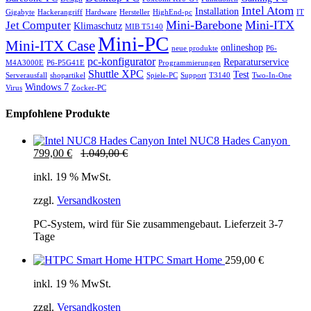
Intel Atom
Installation
Gigabyte
Hackerangriff
Hardware
Hersteller
HighEnd-pc
IT
Mini-Barebone
Mini-ITX
Jet Computer
Klimaschutz
MIB T5140
Mini-PC
Mini-ITX Case
onlineshop
neue produkte
P6-
pc-konfigurator
Reparaturservice
M4A3000E
P6-P5G41E
Programmierungen
Shuttle XPC
Test
Serverausfall
shopartikel
Spiele-PC
Support
T3140
Two-In-One
Windows 7
Virus
Zocker-PC
Empfohlene Produkte
Intel NUC8 Hades Canyon
799,00
€
1.049,00
€
inkl. 19 % MwSt.
zzgl.
Versandkosten
PC-System, wird für Sie zusammengebaut. Lieferzeit 3-7
Tage
HTPC Smart Home
259,00
€
inkl. 19 % MwSt.
zzgl.
Versandkosten