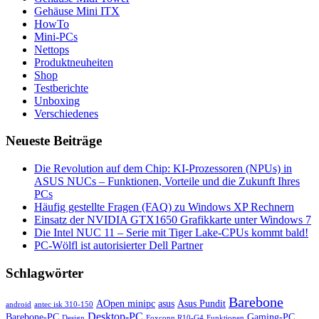
Gehäuse Mini ITX
HowTo
Mini-PCs
Nettops
Produktneuheiten
Shop
Testberichte
Unboxing
Verschiedenes
Neueste Beiträge
Die Revolution auf dem Chip: KI-Prozessoren (NPUs) in
ASUS NUCs – Funktionen, Vorteile und die Zukunft Ihres
PCs
Häufig gestellte Fragen (FAQ) zu Windows XP Rechnern
Einsatz der NVIDIA GTX1650 Grafikkarte unter Windows 7
Die Intel NUC 11 – Serie mit Tiger Lake-CPUs kommt bald!
PC-Wölfl ist autorisierter Dell Partner
Schlagwörter
Barebone
AOpen minipc
asus
Asus Pundit
android
antec isk 310-150
Desktop-PC
Barebone-PC
Gaming-PC
Design
Foxconn R10-G4
Funktionen