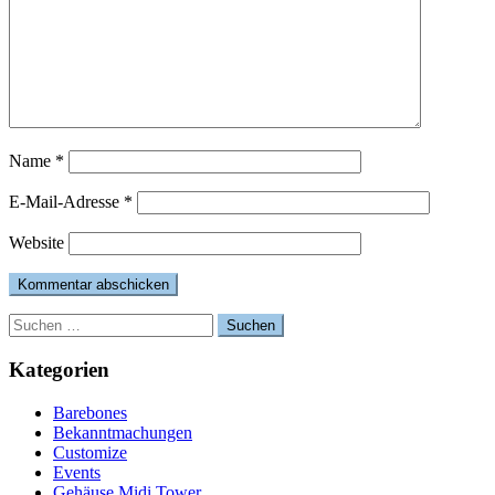
Name
*
E-Mail-Adresse
*
Website
Suchen
nach:
Kategorien
Barebones
Bekanntmachungen
Customize
Events
Gehäuse Midi Tower