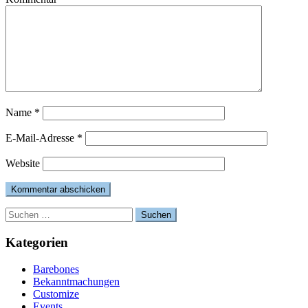
Name
*
E-Mail-Adresse
*
Website
Suchen
nach:
Kategorien
Barebones
Bekanntmachungen
Customize
Events