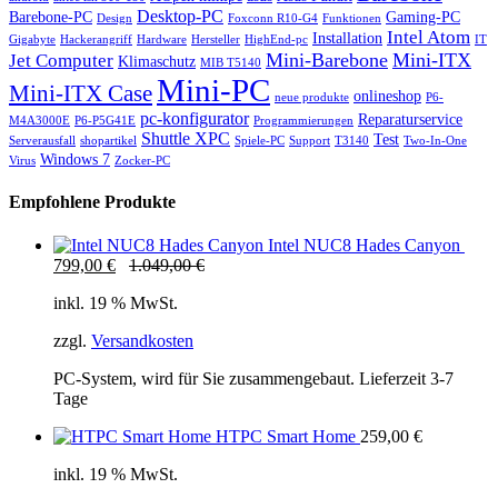
Desktop-PC
Barebone-PC
Gaming-PC
Design
Foxconn R10-G4
Funktionen
Intel Atom
Installation
Gigabyte
Hackerangriff
Hardware
Hersteller
HighEnd-pc
IT
Mini-Barebone
Mini-ITX
Jet Computer
Klimaschutz
MIB T5140
Mini-PC
Mini-ITX Case
onlineshop
neue produkte
P6-
pc-konfigurator
Reparaturservice
M4A3000E
P6-P5G41E
Programmierungen
Shuttle XPC
Test
Serverausfall
shopartikel
Spiele-PC
Support
T3140
Two-In-One
Windows 7
Virus
Zocker-PC
Empfohlene Produkte
Intel NUC8 Hades Canyon
799,00
€
1.049,00
€
inkl. 19 % MwSt.
zzgl.
Versandkosten
PC-System, wird für Sie zusammengebaut. Lieferzeit 3-7
Tage
HTPC Smart Home
259,00
€
inkl. 19 % MwSt.