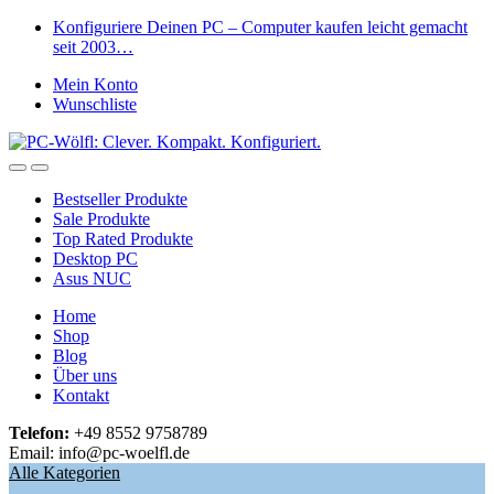
Skip
Skip
Konfiguriere Deinen PC – Computer kaufen leicht gemacht
to
to
seit 2003…
navigation
content
Mein Konto
Wunschliste
Open
Close
Bestseller Produkte
Sale Produkte
Top Rated Produkte
Desktop PC
Asus NUC
Home
Shop
Blog
Über uns
Kontakt
Telefon:
+49 8552 9758789
Email: info@pc-woelfl.de
Alle Kategorien