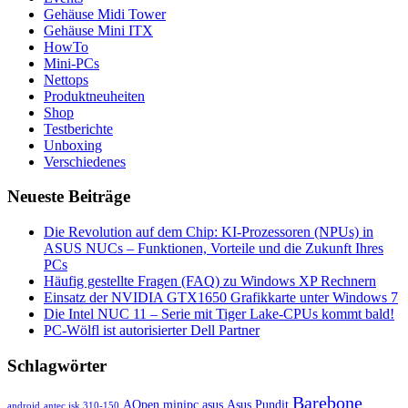
Gehäuse Midi Tower
Gehäuse Mini ITX
HowTo
Mini-PCs
Nettops
Produktneuheiten
Shop
Testberichte
Unboxing
Verschiedenes
Neueste Beiträge
Die Revolution auf dem Chip: KI-Prozessoren (NPUs) in
ASUS NUCs – Funktionen, Vorteile und die Zukunft Ihres
PCs
Häufig gestellte Fragen (FAQ) zu Windows XP Rechnern
Einsatz der NVIDIA GTX1650 Grafikkarte unter Windows 7
Die Intel NUC 11 – Serie mit Tiger Lake-CPUs kommt bald!
PC-Wölfl ist autorisierter Dell Partner
Schlagwörter
Barebone
AOpen minipc
asus
Asus Pundit
android
antec isk 310-150