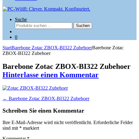
Suche
Suchen
Suchen
nach:
0
Start
Barebone Zotac ZBOX-BI322 Zubehoer
Barebone Zotac
ZBOX-BI322 Zubehoer
Barebone Zotac ZBOX-BI322 Zubehoer
Hinterlasse einen Kommentar
Beitragsnavigation
←
Barebone Zotac ZBOX-BI322 Zubehoer
Schreiben Sie einen Kommentar
Ihre E-Mail-Adresse wird nicht veröffentlicht.
Erforderliche Felder
sind mit
*
markiert
Kommentar
*