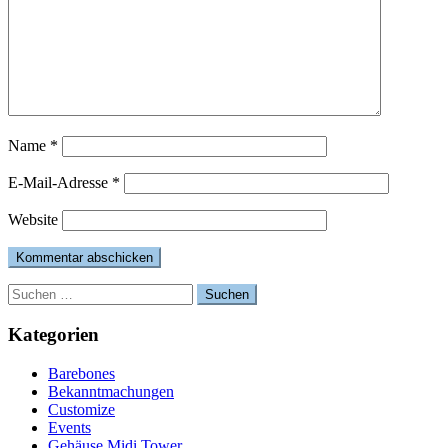
Name
*
E-Mail-Adresse
*
Website
Suchen
nach:
Kategorien
Barebones
Bekanntmachungen
Customize
Events
Gehäuse Midi Tower