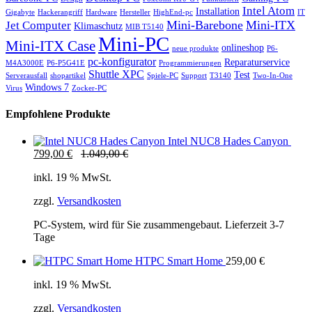
Intel Atom
Installation
Gigabyte
Hackerangriff
Hardware
Hersteller
HighEnd-pc
IT
Mini-Barebone
Mini-ITX
Jet Computer
Klimaschutz
MIB T5140
Mini-PC
Mini-ITX Case
onlineshop
neue produkte
P6-
pc-konfigurator
Reparaturservice
M4A3000E
P6-P5G41E
Programmierungen
Shuttle XPC
Test
Serverausfall
shopartikel
Spiele-PC
Support
T3140
Two-In-One
Windows 7
Virus
Zocker-PC
Empfohlene Produkte
Intel NUC8 Hades Canyon
799,00
€
1.049,00
€
inkl. 19 % MwSt.
zzgl.
Versandkosten
PC-System, wird für Sie zusammengebaut. Lieferzeit 3-7
Tage
HTPC Smart Home
259,00
€
inkl. 19 % MwSt.
zzgl.
Versandkosten