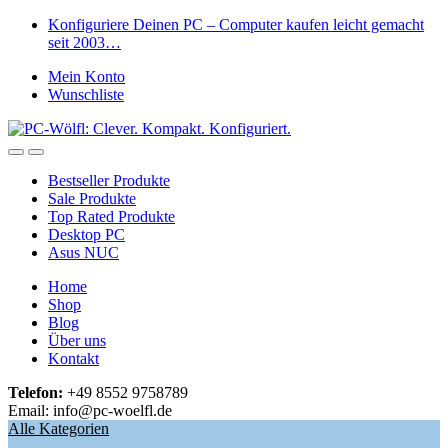
Skip
Skip
Konfiguriere Deinen PC – Computer kaufen leicht gemacht
to
to
seit 2003…
navigation
content
Mein Konto
Wunschliste
Open
Close
Bestseller Produkte
Sale Produkte
Top Rated Produkte
Desktop PC
Asus NUC
Home
Shop
Blog
Über uns
Kontakt
Telefon:
+49 8552 9758789
Email: info@pc-woelfl.de
Alle Kategorien