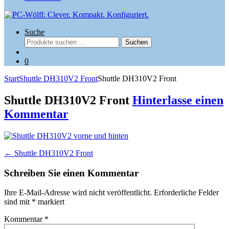
Suche
Suchen
Suchen
nach:
0
Start
Shuttle DH310V2 Front
Shuttle DH310V2 Front
Shuttle DH310V2 Front
Hinterlasse einen
Kommentar
Beitragsnavigation
←
Shuttle DH310V2 Front
Schreiben Sie einen Kommentar
Ihre E-Mail-Adresse wird nicht veröffentlicht.
Erforderliche Felder
sind mit
*
markiert
Kommentar
*