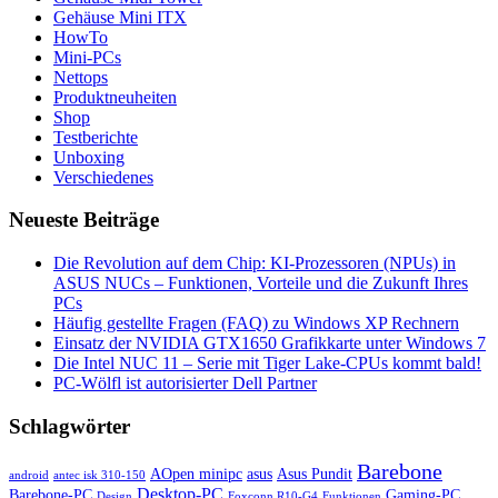
Gehäuse Mini ITX
HowTo
Mini-PCs
Nettops
Produktneuheiten
Shop
Testberichte
Unboxing
Verschiedenes
Neueste Beiträge
Die Revolution auf dem Chip: KI-Prozessoren (NPUs) in
ASUS NUCs – Funktionen, Vorteile und die Zukunft Ihres
PCs
Häufig gestellte Fragen (FAQ) zu Windows XP Rechnern
Einsatz der NVIDIA GTX1650 Grafikkarte unter Windows 7
Die Intel NUC 11 – Serie mit Tiger Lake-CPUs kommt bald!
PC-Wölfl ist autorisierter Dell Partner
Schlagwörter
Barebone
AOpen minipc
asus
Asus Pundit
android
antec isk 310-150
Desktop-PC
Barebone-PC
Gaming-PC
Design
Foxconn R10-G4
Funktionen