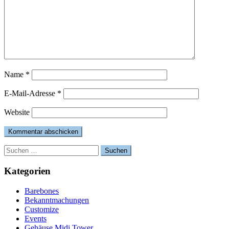
Name
*
E-Mail-Adresse
*
Website
Suchen
nach:
Kategorien
Barebones
Bekanntmachungen
Customize
Events
Gehäuse Midi Tower