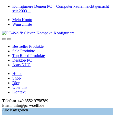
Skip
Skip
Konfiguriere Deinen PC – Computer kaufen leicht gemacht
to
to
seit 2003…
navigation
content
Mein Konto
Wunschliste
Open
Close
Bestseller Produkte
Sale Produkte
Top Rated Produkte
Desktop PC
Asus NUC
Home
Shop
Blog
Über uns
Kontakt
Telefon:
+49 8552 9758789
Email: info@pc-woelfl.de
Alle Kategorien