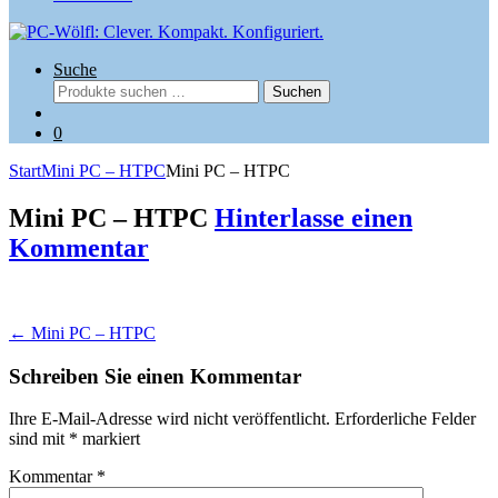
Suche
Suchen
Suchen
nach:
0
Start
Mini PC – HTPC
Mini PC – HTPC
Mini PC – HTPC
Hinterlasse einen
Kommentar
Beitragsnavigation
←
Mini PC – HTPC
Schreiben Sie einen Kommentar
Ihre E-Mail-Adresse wird nicht veröffentlicht.
Erforderliche Felder
sind mit
*
markiert
Kommentar
*