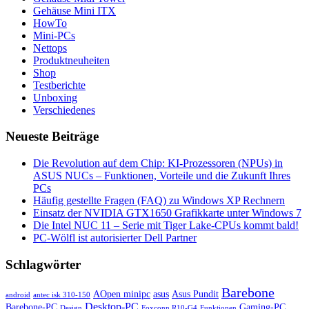
Gehäuse Mini ITX
HowTo
Mini-PCs
Nettops
Produktneuheiten
Shop
Testberichte
Unboxing
Verschiedenes
Neueste Beiträge
Die Revolution auf dem Chip: KI-Prozessoren (NPUs) in
ASUS NUCs – Funktionen, Vorteile und die Zukunft Ihres
PCs
Häufig gestellte Fragen (FAQ) zu Windows XP Rechnern
Einsatz der NVIDIA GTX1650 Grafikkarte unter Windows 7
Die Intel NUC 11 – Serie mit Tiger Lake-CPUs kommt bald!
PC-Wölfl ist autorisierter Dell Partner
Schlagwörter
Barebone
AOpen minipc
asus
Asus Pundit
android
antec isk 310-150
Desktop-PC
Barebone-PC
Gaming-PC
Design
Foxconn R10-G4
Funktionen