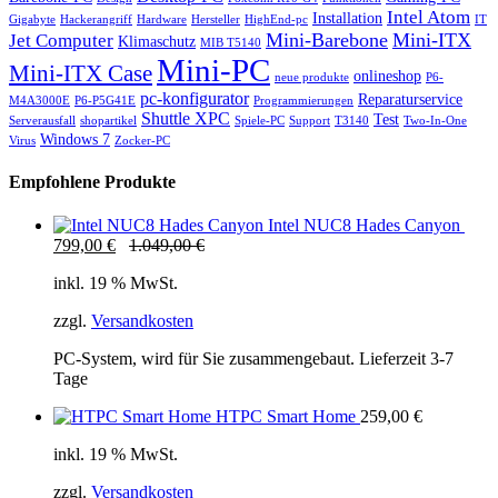
Intel Atom
Installation
Gigabyte
Hackerangriff
Hardware
Hersteller
HighEnd-pc
IT
Mini-Barebone
Mini-ITX
Jet Computer
Klimaschutz
MIB T5140
Mini-PC
Mini-ITX Case
onlineshop
neue produkte
P6-
pc-konfigurator
Reparaturservice
M4A3000E
P6-P5G41E
Programmierungen
Shuttle XPC
Test
Serverausfall
shopartikel
Spiele-PC
Support
T3140
Two-In-One
Windows 7
Virus
Zocker-PC
Empfohlene Produkte
Intel NUC8 Hades Canyon
799,00
€
1.049,00
€
inkl. 19 % MwSt.
zzgl.
Versandkosten
PC-System, wird für Sie zusammengebaut. Lieferzeit 3-7
Tage
HTPC Smart Home
259,00
€
inkl. 19 % MwSt.
zzgl.
Versandkosten