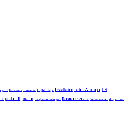
Intel Atom
Jet
Installation
ngriff
Hardware
Hersteller
HighEnd-pc
IT
pc-konfigurator
Reparaturservice
41E
Programmierungen
Serverausfall
shopartikel