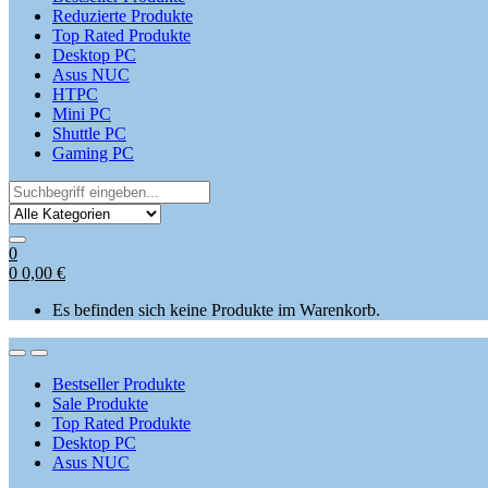
Reduzierte Produkte
Top Rated Produkte
Desktop PC
Asus NUC
HTPC
Mini PC
Shuttle PC
Gaming PC
Search
for:
0
0
0,00
€
Es befinden sich keine Produkte im Warenkorb.
Open
Close
Bestseller Produkte
Sale Produkte
Top Rated Produkte
Desktop PC
Asus NUC