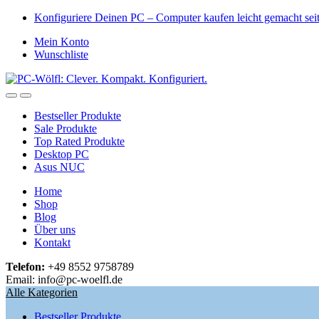
Skip
Skip
Konfiguriere Deinen PC – Computer kaufen leicht gemacht se
to
to
Mein Konto
navigation
content
Wunschliste
Open
Close
Bestseller Produkte
Sale Produkte
Top Rated Produkte
Desktop PC
Asus NUC
Home
Shop
Blog
Über uns
Kontakt
Telefon:
+49 8552 9758789
Email: info@pc-woelfl.de
Alle Kategorien
Bestseller Produkte