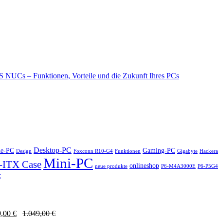
 NUCs – Funktionen, Vorteile und die Zukunft Ihres PCs
Desktop-PC
ne-PC
Gaming-PC
Design
Foxconn R10-G4
Funktionen
Gigabyte
Hackera
Mini-PC
-ITX Case
onlineshop
neue produkte
P6-M4A3000E
P6-P5G
C
9,00
€
1.049,00
€