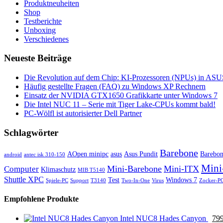
Produktneuheiten
Shop
Testberichte
Unboxing
Verschiedenes
Neueste Beiträge
Die Revolution auf dem Chip: KI-Prozessoren (NPUs) in ASUS
Häufig gestellte Fragen (FAQ) zu Windows XP Rechnern
Einsatz der NVIDIA GTX1650 Grafikkarte unter Windows 7
Die Intel NUC 11 – Serie mit Tiger Lake-CPUs kommt bald!
PC-Wölfl ist autorisierter Dell Partner
Schlagwörter
Barebone
AOpen minipc
asus
Asus Pundit
Barebo
android
antec isk 310-150
Mini
Mini-Barebone
Mini-ITX
Computer
Klimaschutz
MIB T5140
Shuttle XPC
Test
Windows 7
Spiele-PC
Support
T3140
Two-In-One
Virus
Zocker-P
Empfohlene Produkte
Intel NUC8 Hades Canyon
79