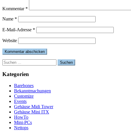
Kommentar
*
Name
*
E-Mail-Adresse
*
Website
Suchen
nach:
Kategorien
Barebones
Bekanntmachungen
Customize
Events
Gehäuse Midi Tower
Gehäuse Mini ITX
HowTo
Mini-PCs
Nettops