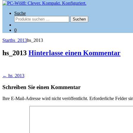
Suche
Suchen
Suchen
nach:
0
Start
hs_2013
hs_2013
hs_2013
Hinterlasse einen Kommentar
Beitragsnavigation
←
hs_2013
Schreiben Sie einen Kommentar
Ihre E-Mail-Adresse wird nicht veröffentlicht.
Erforderliche Felder si