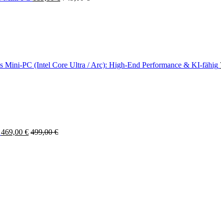
ini-PC (Intel Core Ultra / Arc): High-End Performance & KI-fähig
469,00
€
499,00
€