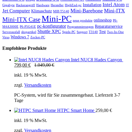
Intel Atom
Installation
Gigabyte
Hackerangriff
Hardware
Hersteller
HighEnd-pc
IT
Mini-Barebone
Mini-ITX
Jet Computer
Klimaschutz
MIB T5140
Mini-PC
Mini-ITX Case
onlineshop
neue produkte
P6-
pc-konfigurator
Reparaturservice
M4A3000E
P6-P5G41E
Programmierungen
Shuttle XPC
Test
Serverausfall
shopartikel
Spiele-PC
Support
T3140
Two-In-One
Windows 7
Virus
Zocker-PC
Empfohlene Produkte
Intel NUC8 Hades Canyon
799,00
€
1.049,00
€
inkl. 19 % MwSt.
zzgl.
Versandkosten
PC-System, wird für Sie zusammengebaut. Lieferzeit 3-7
Tage
HTPC Smart Home
259,00
€
inkl. 19 % MwSt.
zzgl.
Versandkosten