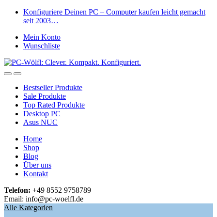
Skip
Skip
Konfiguriere Deinen PC – Computer kaufen leicht gemacht
to
to
seit 2003…
navigation
content
Mein Konto
Wunschliste
Open
Close
Bestseller Produkte
Sale Produkte
Top Rated Produkte
Desktop PC
Asus NUC
Home
Shop
Blog
Über uns
Kontakt
Telefon:
+49 8552 9758789
Email: info@pc-woelfl.de
Alle Kategorien