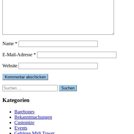
Name
*
E-Mail-Adresse
*
Website
Suchen
nach:
Kategorien
Barebones
Bekanntmachungen
Customize
Events
Gehäuse Midi Tower