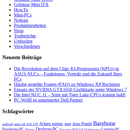
Gehäuse Mini ITX
HowTo
Mini-PCs
Nettops
Produktneuheiten
Shop
Testberichte
Unboxing
Verschiedenes
Neueste Beiträge
Die Revolution auf dem Chip: KI-Prozessoren (NPUs) in
ASUS NUCs – Funktionen, Vorteile und die Zukunft Ihres
PCs
Häufig gestellte Fragen (FAQ) zu Windows XP Rechnern
Einsatz der NVIDIA GTX1650 Grafikkarte unter Windows 7
Die Intel NUC 11 – Serie mit Tiger Lake-CPUs kommt bald!
PC-Wölfl ist autorisierter Dell Partner
Schlagwörter
Barebone
AOpen minipc
asus
Asus Pundit
android
antec isk 310-150
Desktop-PC
Barebone-PC
Gaming-PC
Design
Foxconn R10-G4
Funktionen