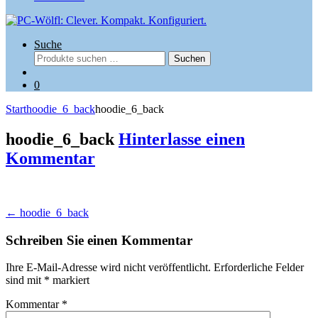
Suche
Suchen
Suchen
nach:
0
Start
hoodie_6_back
hoodie_6_back
hoodie_6_back
Hinterlasse einen
Kommentar
Beitragsnavigation
←
hoodie_6_back
Schreiben Sie einen Kommentar
Ihre E-Mail-Adresse wird nicht veröffentlicht.
Erforderliche Felder
sind mit
*
markiert
Kommentar
*