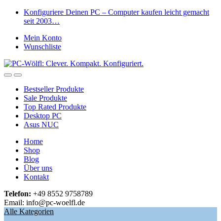
Skip
Skip
Konfiguriere Deinen PC – Computer kaufen leicht gemacht
to
to
seit 2003…
navigation
content
Mein Konto
Wunschliste
Open
Close
Bestseller Produkte
Sale Produkte
Top Rated Produkte
Desktop PC
Asus NUC
Home
Shop
Blog
Über uns
Kontakt
Telefon:
+49 8552 9758789
Email: info@pc-woelfl.de
Alle Kategorien