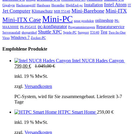
Intel Atom
Installation
Gigabyte
Hackerangriff
Hardware
Hersteller
HighEnd-pc
IT
Mini-Barebone
Mini-ITX
Jet Computer
Klimaschutz
MIB T5140
Mini-PC
Mini-ITX Case
onlineshop
neue produkte
P6-
pc-konfigurator
Reparaturservice
M4A3000E
P6-P5G41E
Programmierungen
Shuttle XPC
Test
Serverausfall
shopartikel
Spiele-PC
Support
T3140
Two-In-One
Windows 7
Virus
Zocker-PC
Empfohlene Produkte
Intel NUC8 Hades Canyon
799,00
€
1.049,00
€
inkl. 19 % MwSt.
zzgl.
Versandkosten
PC-System, wird für Sie zusammengebaut. Lieferzeit 3-7
Tage
HTPC Smart Home
259,00
€
inkl. 19 % MwSt.
zzgl.
Versandkosten