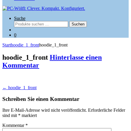
Suche
Suchen
Suchen
nach:
0
Start
hoodie_1_front
hoodie_1_front
hoodie_1_front
Hinterlasse einen
Kommentar
Beitragsnavigation
←
hoodie_1_front
Schreiben Sie einen Kommentar
Ihre E-Mail-Adresse wird nicht veröffentlicht.
Erforderliche Felder
sind mit
*
markiert
Kommentar
*