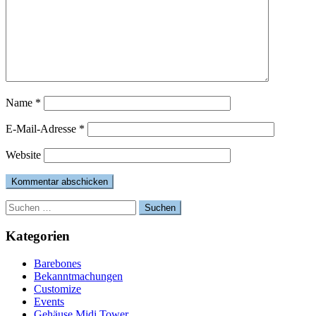
Name
*
E-Mail-Adresse
*
Website
Suchen
nach:
Kategorien
Barebones
Bekanntmachungen
Customize
Events
Gehäuse Midi Tower