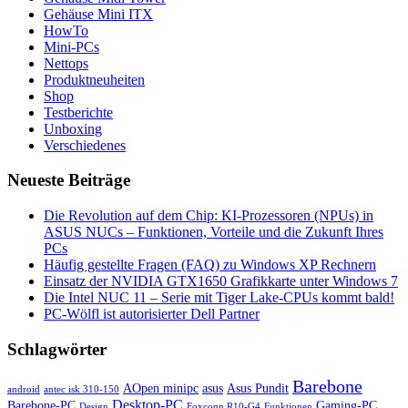
Gehäuse Mini ITX
HowTo
Mini-PCs
Nettops
Produktneuheiten
Shop
Testberichte
Unboxing
Verschiedenes
Neueste Beiträge
Die Revolution auf dem Chip: KI-Prozessoren (NPUs) in
ASUS NUCs – Funktionen, Vorteile und die Zukunft Ihres
PCs
Häufig gestellte Fragen (FAQ) zu Windows XP Rechnern
Einsatz der NVIDIA GTX1650 Grafikkarte unter Windows 7
Die Intel NUC 11 – Serie mit Tiger Lake-CPUs kommt bald!
PC-Wölfl ist autorisierter Dell Partner
Schlagwörter
Barebone
AOpen minipc
asus
Asus Pundit
android
antec isk 310-150
Desktop-PC
Barebone-PC
Gaming-PC
Design
Foxconn R10-G4
Funktionen