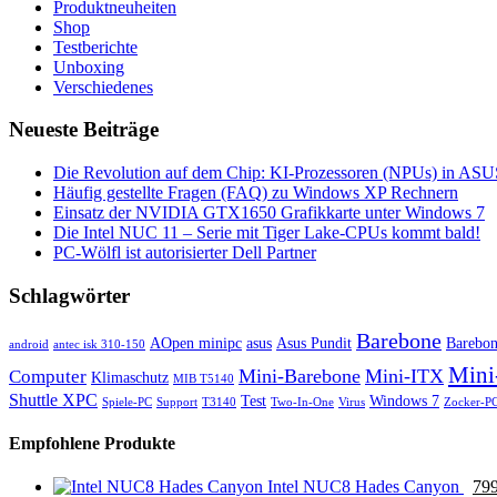
Produktneuheiten
Shop
Testberichte
Unboxing
Verschiedenes
Neueste Beiträge
Die Revolution auf dem Chip: KI-Prozessoren (NPUs) in ASUS
Häufig gestellte Fragen (FAQ) zu Windows XP Rechnern
Einsatz der NVIDIA GTX1650 Grafikkarte unter Windows 7
Die Intel NUC 11 – Serie mit Tiger Lake-CPUs kommt bald!
PC-Wölfl ist autorisierter Dell Partner
Schlagwörter
Barebone
AOpen minipc
asus
Asus Pundit
Barebo
android
antec isk 310-150
Mini
Mini-Barebone
Mini-ITX
Computer
Klimaschutz
MIB T5140
Shuttle XPC
Test
Windows 7
Spiele-PC
Support
T3140
Two-In-One
Virus
Zocker-P
Empfohlene Produkte
Intel NUC8 Hades Canyon
79