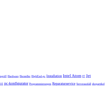
Intel Atom
Jet
Installation
ngriff
Hardware
Hersteller
HighEnd-pc
IT
pc-konfigurator
Reparaturservice
41E
Programmierungen
Serverausfall
shopartikel