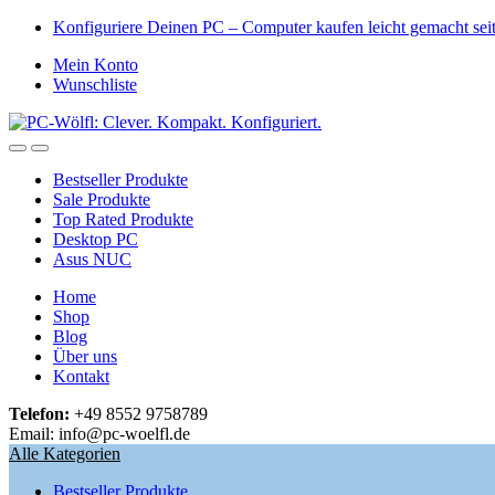
Skip
Skip
Konfiguriere Deinen PC – Computer kaufen leicht gemacht se
to
to
Mein Konto
navigation
content
Wunschliste
Open
Close
Bestseller Produkte
Sale Produkte
Top Rated Produkte
Desktop PC
Asus NUC
Home
Shop
Blog
Über uns
Kontakt
Telefon:
+49 8552 9758789
Email: info@pc-woelfl.de
Alle Kategorien
Bestseller Produkte