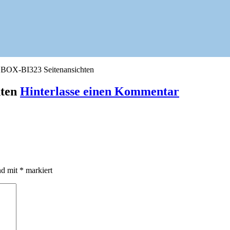
ZBOX-BI323 Seitenansichten
hten
Hinterlasse einen Kommentar
nd mit
*
markiert