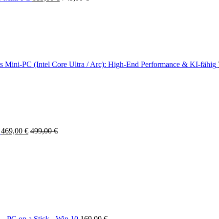
ini-PC (Intel Core Ultra / Arc): High-End Performance & KI-fähig
469,00
€
499,00
€
 - PC on a Stick - Win 10
169,00
€