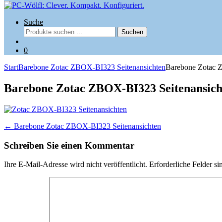
Suche
Suchen
Suchen
nach:
0
Start
Barebone Zotac ZBOX-BI323 Seitenansichten
Barebone Zotac 
Barebone Zotac ZBOX-BI323 Seitenansic
Beitragsnavigation
←
Barebone Zotac ZBOX-BI323 Seitenansichten
Schreiben Sie einen Kommentar
Ihre E-Mail-Adresse wird nicht veröffentlicht.
Erforderliche Felder si