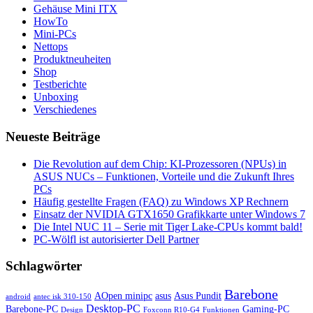
Gehäuse Mini ITX
HowTo
Mini-PCs
Nettops
Produktneuheiten
Shop
Testberichte
Unboxing
Verschiedenes
Neueste Beiträge
Die Revolution auf dem Chip: KI-Prozessoren (NPUs) in
ASUS NUCs – Funktionen, Vorteile und die Zukunft Ihres
PCs
Häufig gestellte Fragen (FAQ) zu Windows XP Rechnern
Einsatz der NVIDIA GTX1650 Grafikkarte unter Windows 7
Die Intel NUC 11 – Serie mit Tiger Lake-CPUs kommt bald!
PC-Wölfl ist autorisierter Dell Partner
Schlagwörter
Barebone
AOpen minipc
asus
Asus Pundit
android
antec isk 310-150
Desktop-PC
Barebone-PC
Gaming-PC
Design
Foxconn R10-G4
Funktionen