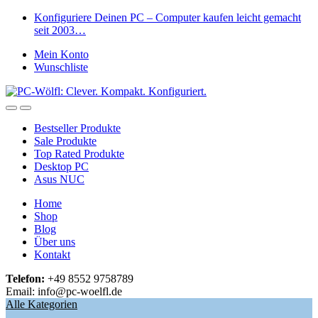
Skip
Skip
Konfiguriere Deinen PC – Computer kaufen leicht gemacht
to
to
seit 2003…
navigation
content
Mein Konto
Wunschliste
Open
Close
Bestseller Produkte
Sale Produkte
Top Rated Produkte
Desktop PC
Asus NUC
Home
Shop
Blog
Über uns
Kontakt
Telefon:
+49 8552 9758789
Email: info@pc-woelfl.de
Alle Kategorien