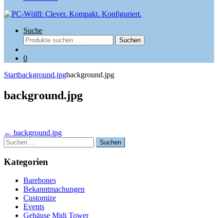
Suche
Suchen
Suchen
nach:
0
Start
background.jpg
background.jpg
background.jpg
Beitragsnavigation
←
background.jpg
Suchen
nach:
Kategorien
Barebones
Bekanntmachungen
Customize
Events
Gehäuse Midi Tower