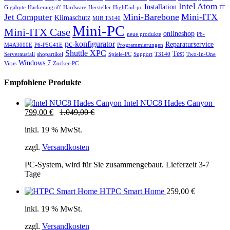
Intel Atom
Installation
Gigabyte
Hackerangriff
Hardware
Hersteller
HighEnd-pc
IT
Mini-Barebone
Mini-ITX
Jet Computer
Klimaschutz
MIB T5140
Mini-PC
Mini-ITX Case
onlineshop
neue produkte
P6-
pc-konfigurator
Reparaturservice
M4A3000E
P6-P5G41E
Programmierungen
Shuttle XPC
Test
Serverausfall
shopartikel
Spiele-PC
Support
T3140
Two-In-One
Windows 7
Virus
Zocker-PC
Empfohlene Produkte
Intel NUC8 Hades Canyon
799,00
€
1.049,00
€
inkl. 19 % MwSt.
zzgl.
Versandkosten
PC-System, wird für Sie zusammengebaut. Lieferzeit 3-7
Tage
HTPC Smart Home
259,00
€
inkl. 19 % MwSt.
zzgl.
Versandkosten