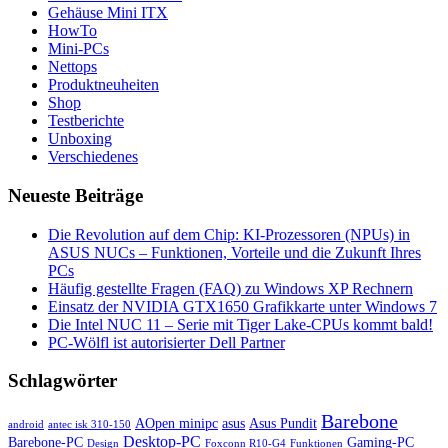
Gehäuse Mini ITX
HowTo
Mini-PCs
Nettops
Produktneuheiten
Shop
Testberichte
Unboxing
Verschiedenes
Neueste Beiträge
Die Revolution auf dem Chip: KI-Prozessoren (NPUs) in
ASUS NUCs – Funktionen, Vorteile und die Zukunft Ihres
PCs
Häufig gestellte Fragen (FAQ) zu Windows XP Rechnern
Einsatz der NVIDIA GTX1650 Grafikkarte unter Windows 7
Die Intel NUC 11 – Serie mit Tiger Lake-CPUs kommt bald!
PC-Wölfl ist autorisierter Dell Partner
Schlagwörter
Barebone
AOpen minipc
asus
Asus Pundit
android
antec isk 310-150
Desktop-PC
Barebone-PC
Gaming-PC
Design
Foxconn R10-G4
Funktionen