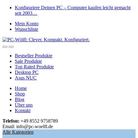
Skip
Skip
Konfiguriere Deinen PC – Computer kaufen leicht gemacht
to
to
seit 2003…
navigation
content
Mein Konto
Wunschliste
Open
Close
Bestseller Produkte
Sale Produkte
Top Rated Produkte
Desktop PC
Asus NUC
Home
Shop
Blog
Über uns
Kontakt
Telefon:
+49 8552 9758789
Email: info@pc-woelfl.de
Alle Kategorien