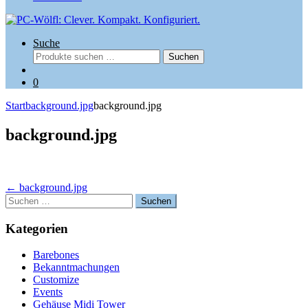
Suche
Suchen
Suchen
nach:
0
Start
background.jpg
background.jpg
background.jpg
Beitragsnavigation
←
background.jpg
Suchen
nach:
Kategorien
Barebones
Bekanntmachungen
Customize
Events
Gehäuse Midi Tower