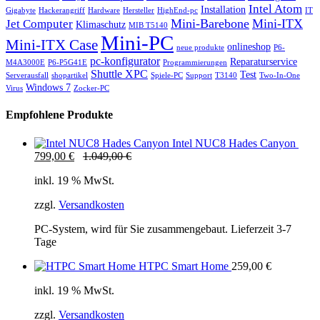
Intel Atom
Installation
Gigabyte
Hackerangriff
Hardware
Hersteller
HighEnd-pc
IT
Mini-Barebone
Mini-ITX
Jet Computer
Klimaschutz
MIB T5140
Mini-PC
Mini-ITX Case
onlineshop
neue produkte
P6-
pc-konfigurator
Reparaturservice
M4A3000E
P6-P5G41E
Programmierungen
Shuttle XPC
Test
Serverausfall
shopartikel
Spiele-PC
Support
T3140
Two-In-One
Windows 7
Virus
Zocker-PC
Empfohlene Produkte
Intel NUC8 Hades Canyon
799,00
€
1.049,00
€
inkl. 19 % MwSt.
zzgl.
Versandkosten
PC-System, wird für Sie zusammengebaut. Lieferzeit 3-7
Tage
HTPC Smart Home
259,00
€
inkl. 19 % MwSt.
zzgl.
Versandkosten