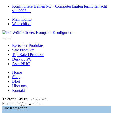
Skip
Skip
Konfiguriere Deinen PC – Computer kaufen leicht gemacht
to
to
seit 2003…
navigation
content
Mein Konto
Wunschliste
Open
Close
Bestseller Produkte
Sale Produkte
Top Rated Produkte
Desktop PC
Asus NUC
Home
Shop
Blog
Über uns
Kontakt
Telefon:
+49 8552 9758789
Email: info@pc-woelfl.de
Alle Kategorien