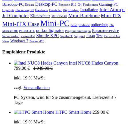
Desktop-PC
Barebone-PC
Gaming-PC
Design
Foxconn R10-G4
Funktionen
Intel Atom
Installation
Gigabyte
Hackerangriff
Hardware
Hersteller
HighEnd-pc
IT
Mini-Barebone
Mini-ITX
Jet Computer
Klimaschutz
MIB T5140
Mini-PC
Mini-ITX Case
onlineshop
neue produkte
P6-
pc-konfigurator
Reparaturservice
M4A3000E
P6-P5G41E
Programmierungen
Shuttle XPC
Test
Serverausfall
shopartikel
Spiele-PC
Support
T3140
Two-In-One
Windows 7
Virus
Zocker-PC
Empfohlene Produkte
Intel NUC8 Hades Canyon
799,00
€
1.049,00
€
inkl. 19 % MwSt.
zzgl.
Versandkosten
PC-System, wird für Sie zusammengebaut. Lieferzeit 3-7
Tage
HTPC Smart Home
259,00
€
inkl. 19 % MwSt.