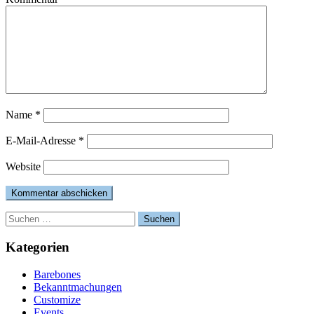
Name
*
E-Mail-Adresse
*
Website
Suchen
nach:
Kategorien
Barebones
Bekanntmachungen
Customize
Events