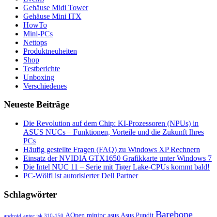
Gehäuse Midi Tower
Gehäuse Mini ITX
HowTo
Mini-PCs
Nettops
Produktneuheiten
Shop
Testberichte
Unboxing
Verschiedenes
Neueste Beiträge
Die Revolution auf dem Chip: KI-Prozessoren (NPUs) in
ASUS NUCs – Funktionen, Vorteile und die Zukunft Ihres
PCs
Häufig gestellte Fragen (FAQ) zu Windows XP Rechnern
Einsatz der NVIDIA GTX1650 Grafikkarte unter Windows 7
Die Intel NUC 11 – Serie mit Tiger Lake-CPUs kommt bald!
PC-Wölfl ist autorisierter Dell Partner
Schlagwörter
Barebone
AOpen minipc
asus
Asus Pundit
android
antec isk 310-150