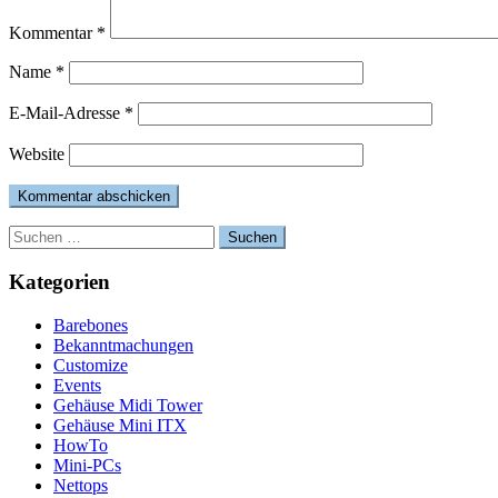
Kommentar
*
Name
*
E-Mail-Adresse
*
Website
Suchen
nach:
Kategorien
Barebones
Bekanntmachungen
Customize
Events
Gehäuse Midi Tower
Gehäuse Mini ITX
HowTo
Mini-PCs
Nettops