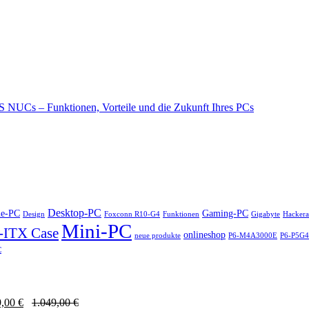
 NUCs – Funktionen, Vorteile und die Zukunft Ihres PCs
Desktop-PC
ne-PC
Gaming-PC
Design
Foxconn R10-G4
Funktionen
Gigabyte
Hackera
Mini-PC
-ITX Case
onlineshop
neue produkte
P6-M4A3000E
P6-P5G
C
9,00
€
1.049,00
€