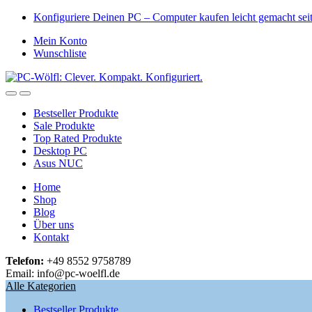
Skip
Skip
Konfiguriere Deinen PC – Computer kaufen leicht gemacht se
to
to
Mein Konto
navigation
content
Wunschliste
Open
Close
Bestseller Produkte
Sale Produkte
Top Rated Produkte
Desktop PC
Asus NUC
Home
Shop
Blog
Über uns
Kontakt
Telefon:
+49 8552 9758789
Email: info@pc-woelfl.de
Alle Kategorien
Bestseller Produkte