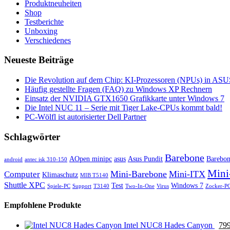
Produktneuheiten
Shop
Testberichte
Unboxing
Verschiedenes
Neueste Beiträge
Die Revolution auf dem Chip: KI-Prozessoren (NPUs) in ASUS
Häufig gestellte Fragen (FAQ) zu Windows XP Rechnern
Einsatz der NVIDIA GTX1650 Grafikkarte unter Windows 7
Die Intel NUC 11 – Serie mit Tiger Lake-CPUs kommt bald!
PC-Wölfl ist autorisierter Dell Partner
Schlagwörter
Barebone
AOpen minipc
asus
Asus Pundit
Barebo
android
antec isk 310-150
Mini
Mini-Barebone
Mini-ITX
Computer
Klimaschutz
MIB T5140
Shuttle XPC
Test
Windows 7
Spiele-PC
Support
T3140
Two-In-One
Virus
Zocker-P
Empfohlene Produkte
Intel NUC8 Hades Canyon
79