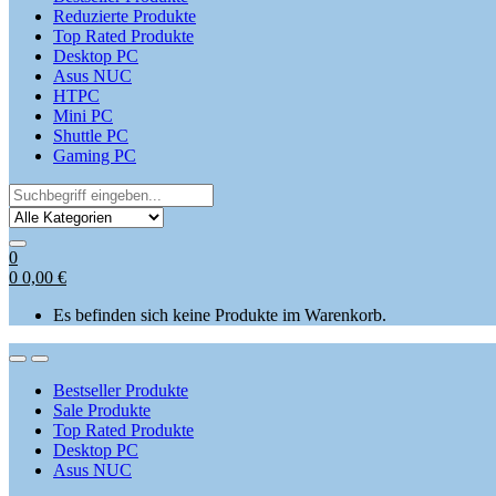
Reduzierte Produkte
Top Rated Produkte
Desktop PC
Asus NUC
HTPC
Mini PC
Shuttle PC
Gaming PC
Search
for:
0
0
0,00
€
Es befinden sich keine Produkte im Warenkorb.
Open
Close
Bestseller Produkte
Sale Produkte
Top Rated Produkte
Desktop PC
Asus NUC