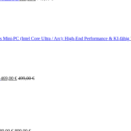
ini-PC (Intel Core Ultra / Arc): High-End Performance & KI-fähig
469,00
€
499,00
€
89,00
€
899,00
€