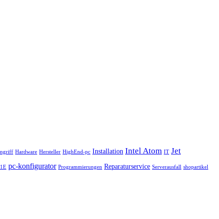
Intel Atom
Jet
Installation
ngriff
Hardware
Hersteller
HighEnd-pc
IT
pc-konfigurator
Reparaturservice
41E
Programmierungen
Serverausfall
shopartikel