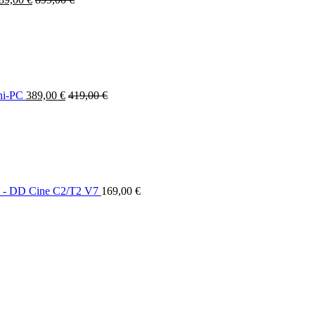
ni-PC
389,00
€
419,00
€
 - DD Cine C2/T2 V7
169,00
€