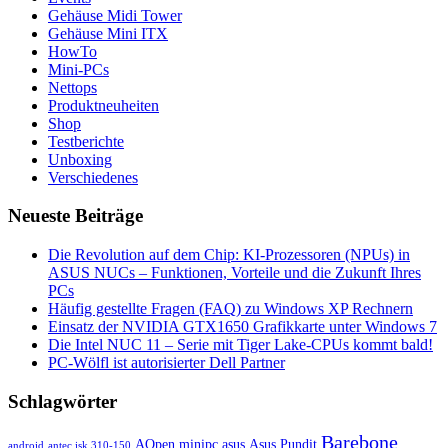
Gehäuse Midi Tower
Gehäuse Mini ITX
HowTo
Mini-PCs
Nettops
Produktneuheiten
Shop
Testberichte
Unboxing
Verschiedenes
Neueste Beiträge
Die Revolution auf dem Chip: KI-Prozessoren (NPUs) in
ASUS NUCs – Funktionen, Vorteile und die Zukunft Ihres
PCs
Häufig gestellte Fragen (FAQ) zu Windows XP Rechnern
Einsatz der NVIDIA GTX1650 Grafikkarte unter Windows 7
Die Intel NUC 11 – Serie mit Tiger Lake-CPUs kommt bald!
PC-Wölfl ist autorisierter Dell Partner
Schlagwörter
Barebone
AOpen minipc
asus
Asus Pundit
android
antec isk 310-150