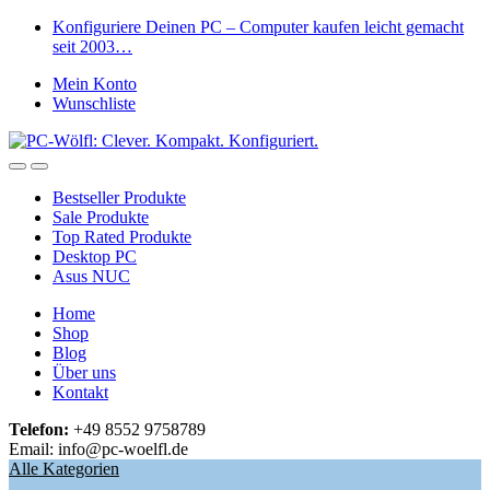
Skip
Skip
Konfiguriere Deinen PC – Computer kaufen leicht gemacht
to
to
seit 2003…
navigation
content
Mein Konto
Wunschliste
Open
Close
Bestseller Produkte
Sale Produkte
Top Rated Produkte
Desktop PC
Asus NUC
Home
Shop
Blog
Über uns
Kontakt
Telefon:
+49 8552 9758789
Email: info@pc-woelfl.de
Alle Kategorien