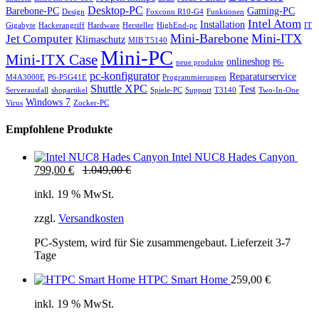
Desktop-PC
Barebone-PC
Gaming-PC
Design
Foxconn R10-G4
Funktionen
Intel Atom
Installation
Gigabyte
Hackerangriff
Hardware
Hersteller
HighEnd-pc
IT
Mini-Barebone
Mini-ITX
Jet Computer
Klimaschutz
MIB T5140
Mini-PC
Mini-ITX Case
onlineshop
neue produkte
P6-
pc-konfigurator
Reparaturservice
M4A3000E
P6-P5G41E
Programmierungen
Shuttle XPC
Test
Serverausfall
shopartikel
Spiele-PC
Support
T3140
Two-In-One
Windows 7
Virus
Zocker-PC
Empfohlene Produkte
Intel NUC8 Hades Canyon
799,00
€
1.049,00
€
inkl. 19 % MwSt.
zzgl.
Versandkosten
PC-System, wird für Sie zusammengebaut. Lieferzeit 3-7
Tage
HTPC Smart Home
259,00
€
inkl. 19 % MwSt.