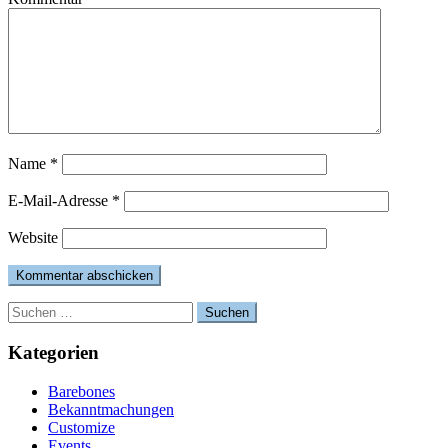
Name
*
E-Mail-Adresse
*
Website
Suchen
nach:
Kategorien
Barebones
Bekanntmachungen
Customize
Events