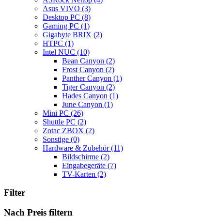
Asus VIVO
(3)
Desktop PC
(8)
Gaming PC
(1)
Gigabyte BRIX
(2)
HTPC
(1)
Intel NUC
(10)
Bean Canyon
(2)
Frost Canyon
(2)
Panther Canyon
(1)
Tiger Canyon
(2)
Hades Canyon
(1)
June Canyon
(1)
Mini PC
(26)
Shuttle PC
(2)
Zotac ZBOX
(2)
Sonstige
(0)
Hardware & Zubehör
(11)
Bildschirme
(2)
Eingabegeräte
(7)
TV-Karten
(2)
Filter
Nach Preis filtern