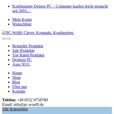
Skip
Skip
Konfiguriere Deinen PC – Computer kaufen leicht gemacht
to
to
seit 2003…
navigation
content
Mein Konto
Wunschliste
Open
Close
Bestseller Produkte
Sale Produkte
Top Rated Produkte
Desktop PC
Asus NUC
Home
Shop
Blog
Über uns
Kontakt
Telefon:
+49 8552 9758789
Email: info@pc-woelfl.de
Alle Kategorien