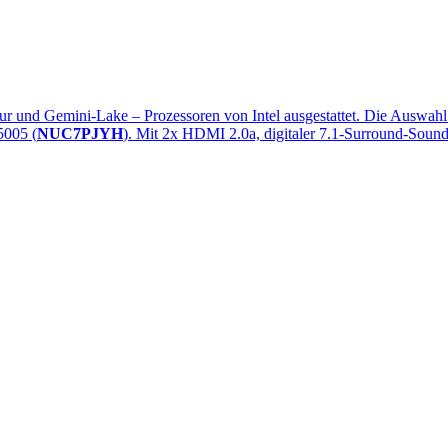
ktur und Gemini-Lake – Prozessoren von Intel ausgestattet. Die Auswa
5005 (
NUC7PJYH
). Mit 2x HDMI 2.0a, digitaler 7.1-Surround-Sou