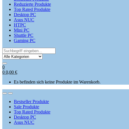
Reduzierte Produkte
Top Rated Produkte
Desktop PC
Asus NUC
HTPC
Mini PC
Shuttle PC
Gaming PC
Search
for:
0
0
0,00
€
Es befinden sich keine Produkte im Warenkorb.
Open
Close
Bestseller Produkte
Sale Produkte
Top Rated Produkte
Desktop PC
Asus NUC