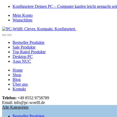
Skip
Skip
Konfiguriere Deinen PC – Computer kaufen leicht gemacht se
to
to
Mein Konto
navigation
content
Wunschliste
Open
Close
Bestseller Produkte
Sale Produkte
Top Rated Produkte
Desktop PC
Asus NUC
Home
Shop
Blog
Über uns
Kontakt
Telefon:
+49 8552 9758789
Email: info@pc-woelfl.de
Alle Kategorien
Bestseller Produkte