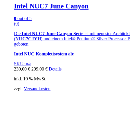
Intel NUC7 June Canyon
0
out of 5
(0)
Die
Intel NUC7 June Canyon Serie
ist mit neuester Archite
(
NUC7CJYH
) und einem Intel® Pentium® Silver Processor J
geboten.
Intel NUC Komplettsystem ab:
SKU: n/a
239,00
€
299,00
€
Details
inkl. 19 % MwSt.
zzgl.
Versandkosten