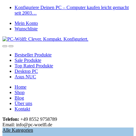
Skip
Skip
Konfiguriere Deinen PC – Computer kaufen leicht gemacht
to
to
seit 2003…
navigation
content
Mein Konto
Wunschliste
Open
Close
Bestseller Produkte
Sale Produkte
Top Rated Produkte
Desktop PC
Asus NUC
Home
Shop
Blog
Über uns
Kontakt
Telefon:
+49 8552 9758789
Email: info@pc-woelfl.de
Alle Kategorien